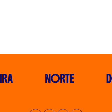
RA
NORTE
D