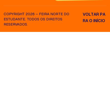
COPYRIGHT 2026 – FEIRA NORTE DO
V
O
L
T
A
R
P
A
ESTUDANTE. TODOS OS DIREITOS
R
A
O
I
N
Í
C
I
O
RESERVADOS.