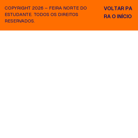
COPYRIGHT 2026 – FEIRA NORTE DO
V
O
L
T
A
R
P
A
ESTUDANTE. TODOS OS DIREITOS
R
A
O
I
N
Í
C
I
O
RESERVADOS.