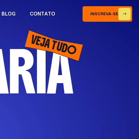
B
L
O
G
C
O
N
T
A
T
O
INSCREVA-SE
VEJA TUDO
A
R
I
A