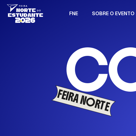
F
N
E
S
O
B
R
E
O
E
V
E
N
T
O
C
FEIRA NORTE