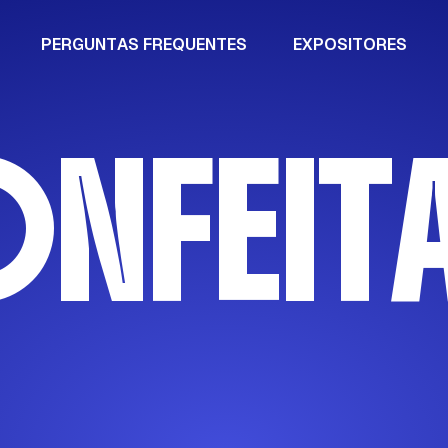
P
E
R
G
U
N
T
A
S
F
R
E
Q
U
E
N
T
E
S
E
X
P
O
S
I
T
O
R
E
S
O
N
F
E
I
T