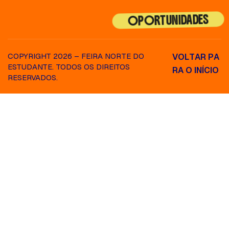
OPORTUNIDADES
COPYRIGHT 2026 – FEIRA NORTE DO
V
O
L
T
A
R
P
A
ESTUDANTE. TODOS OS DIREITOS
R
A
O
I
N
Í
C
I
O
RESERVADOS.