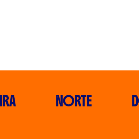
RA
NORTE
D