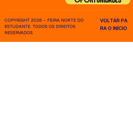
COPYRIGHT 2026 – FEIRA NORTE DO
V
O
L
T
A
R
P
A
ESTUDANTE. TODOS OS DIREITOS
R
A
O
I
N
Í
C
I
O
RESERVADOS.