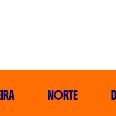
RA
NORTE
D