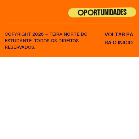
OPORTUNIDADES
COPYRIGHT 2026 – FEIRA NORTE DO
V
O
L
T
A
R
P
A
ESTUDANTE. TODOS OS DIREITOS
R
A
O
I
N
Í
C
I
O
RESERVADOS.