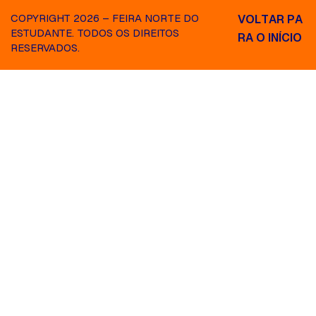
COPYRIGHT 2026 – FEIRA NORTE DO
V
O
L
T
A
R
P
A
ESTUDANTE. TODOS OS DIREITOS
R
A
O
I
N
Í
C
I
O
RESERVADOS.