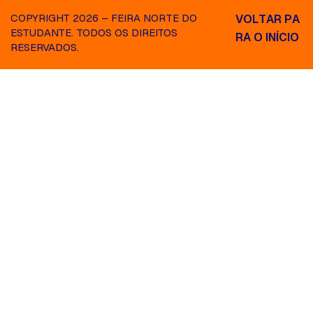
COPYRIGHT 2026 – FEIRA NORTE DO
V
O
L
T
A
R
P
A
ESTUDANTE. TODOS OS DIREITOS
R
A
O
I
N
Í
C
I
O
RESERVADOS.