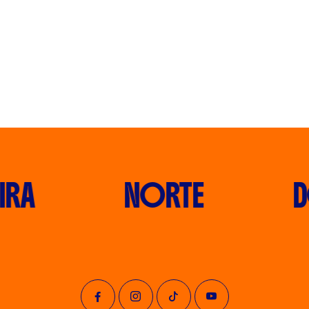
RA
NORTE
D